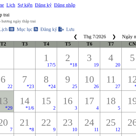
me
Lịch
Sự kiện
Đăng ký
Đăng nhập
 trai
 hương ngày thập trai
Lịch
Mục lục
Đăng ký
Lưu
❮
Thg 7
/
2026
❯
Ngày 
T2
T3
T4
T5
T6
T7
CN
1
2
3
4
5
17/5
*
18
19
20
6
7
8
9
10
11
1
22
*
23
*
24
25
26
27
13
14
15
16
17
18
1
*
29
*
1/6
2
3
4
5
20
21
22
23
24
25
2
7
*
8
9
10
11
12