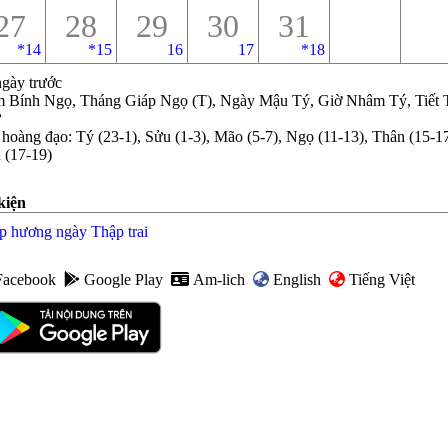
27
28
29
30
31
*
14
*
15
16
17
*
18
ngày trước
 Bính Ngọ, Tháng Giáp Ngọ (T), Ngày Mậu Tý, Giờ Nhâm Tý, Tiết 
ử
 hoàng đạo
:
Tý (23-1), Sửu (1-3), Mão (5-7), Ngọ (11-13), Thân (15-17
 (17-19)
kiện
p hương ngày Thập trai
Facebook
Google Play
Am-lich
English
Tiếng Việt