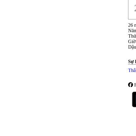
26 
Năm
Th
Giờ
Dậu
Sự 
Thắ