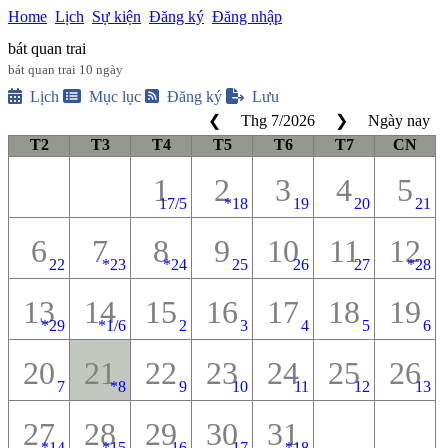
Home
Lịch
Sự kiện
Đăng ký
Đăng nhập
bát quan trai
bát quan trai 10 ngày
Lịch
Mục lục
Đăng ký
Lưu
❮
Thg 7
/
2026
❯
Ngày nay
T2
T3
T4
T5
T6
T7
CN
1
2
3
4
5
17/5
*
18
19
20
21
6
7
8
9
10
11
12
22
*
23
*
24
25
26
27
*
28
13
14
15
16
17
18
19
*
29
*
1/6
2
3
4
5
6
20
21
22
23
24
25
26
7
*
8
9
10
11
12
13
27
28
29
30
31
*
14
*
15
16
17
*
18