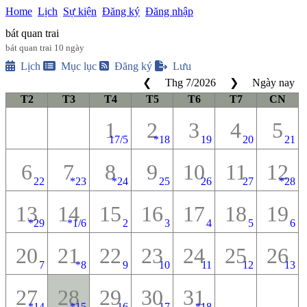
Home
Lịch
Sự kiện
Đăng ký
Đăng nhập
bát quan trai
bát quan trai 10 ngày
Lịch
Mục lục
Đăng ký
Lưu
❮
Thg 7
/
2026
❯
Ngày nay
T2
T3
T4
T5
T6
T7
CN
1
2
3
4
5
17/5
*
18
19
20
21
6
7
8
9
10
11
12
22
*
23
*
24
25
26
27
*
28
13
14
15
16
17
18
19
*
29
*
1/6
2
3
4
5
6
20
21
22
23
24
25
26
7
*
8
9
10
11
12
13
27
28
29
30
31
*
14
*
15
16
17
*
18