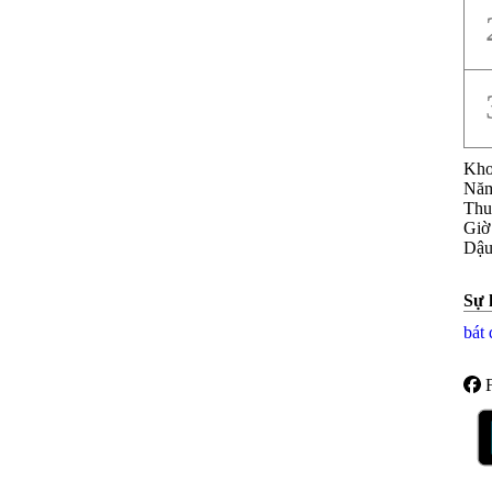
Kho
Năm
Thu
Giờ
Dậu
Sự 
bát 