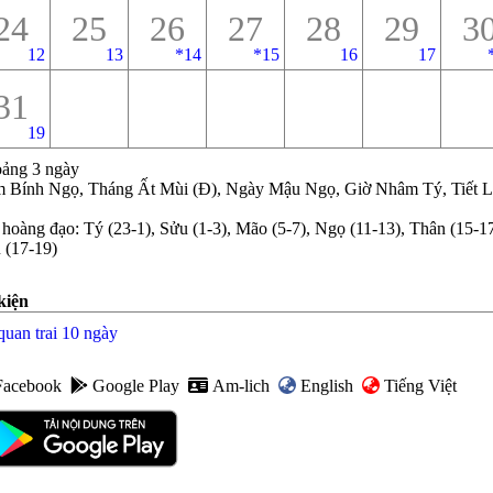
24
25
26
27
28
29
3
12
13
*
14
*
15
16
17
31
19
ảng 3 ngày
 Bính Ngọ, Tháng Ất Mùi (Đ), Ngày Mậu Ngọ, Giờ Nhâm Tý, Tiết 
 hoàng đạo
:
Tý (23-1), Sửu (1-3), Mão (5-7), Ngọ (11-13), Thân (15-17
 (17-19)
kiện
quan trai 10 ngày
Facebook
Google Play
Am-lich
English
Tiếng Việt