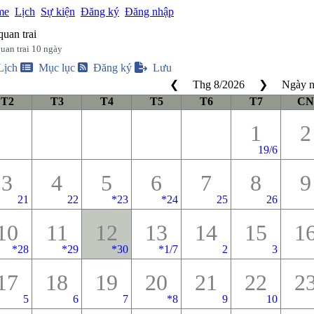
me
Lịch
Sự kiện
Đăng ký
Đăng nhập
quan trai
quan trai 10 ngày
Lịch
Mục lục
Đăng ký
Lưu
❮
Thg 8
/
2026
❯
Ngày 
T2
T3
T4
T5
T6
T7
CN
1
2
19/6
3
4
5
6
7
8
9
21
22
*
23
*
24
25
26
10
11
12
13
14
15
1
*
28
*
29
*
30
*
1/7
2
3
17
18
19
20
21
22
2
5
6
7
*
8
9
10