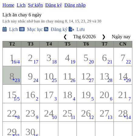
Home
Lịch
Sự kiện
Đăng ký
Đăng nhập
Lịch ăn chay 6 ngày
Lịch này nhắc nhở bạn ăn chay mùng 8, 14, 15, 23, 29 và 30
Lịch
Mục lục
Đăng ký
Lưu
❮
Thg 6
/
2026
❯
Ngày nay
T2
T3
T4
T5
T6
T7
CN
1
2
3
4
5
6
7
16/4
17
18
19
20
21
22
8
9
10
11
12
13
14
*
23
24
25
26
27
28
*
29
15
16
17
18
19
20
21
1/5
2
3
4
5
6
7
22
23
24
25
26
27
28
*
8
9
10
11
12
13
*
14
29
30
*
15
16