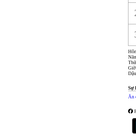
Hôm
Năm
Th
Giờ
Dậu
Sự 
Ăn 