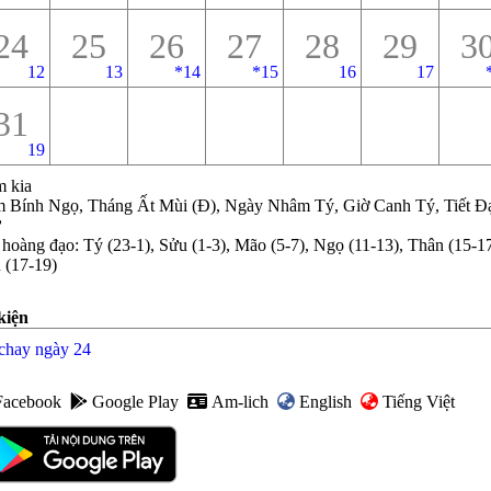
24
25
26
27
28
29
3
12
13
*
14
*
15
16
17
31
19
 kia
 Bính Ngọ, Tháng Ất Mùi (Đ), Ngày Nhâm Tý, Giờ Canh Tý, Tiết Đ
ử
 hoàng đạo
:
Tý (23-1), Sửu (1-3), Mão (5-7), Ngọ (11-13), Thân (15-17
 (17-19)
kiện
chay ngày 24
Facebook
Google Play
Am-lich
English
Tiếng Việt