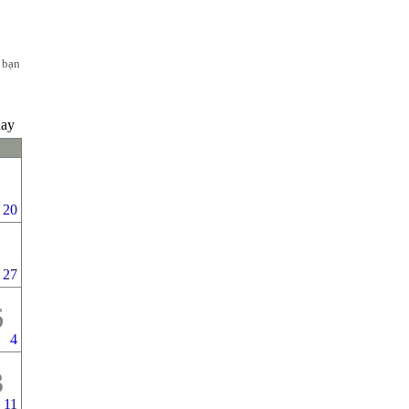
 bạn 
nay
20
27
6
4
3
11