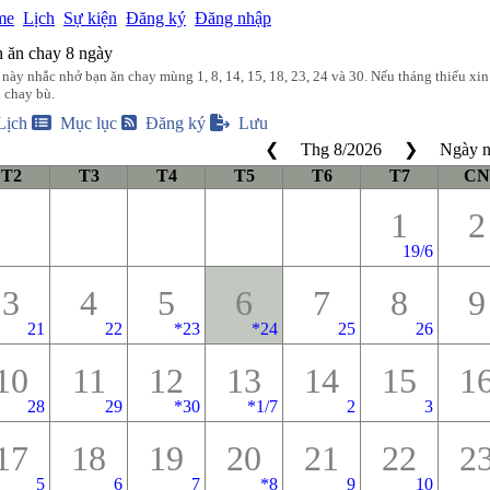
me
Lịch
Sự kiện
Đăng ký
Đăng nhập
h ăn chay 8 ngày
 này nhắc nhở bạn ăn chay mùng 1, 8, 14, 15, 18, 23, 24 và 30. Nếu tháng thiếu xin
n chay bù.
Lịch
Mục lục
Đăng ký
Lưu
❮
Thg 8
/
2026
❯
Ngày 
T2
T3
T4
T5
T6
T7
CN
1
2
19/6
3
4
5
6
7
8
9
21
22
*
23
*
24
25
26
10
11
12
13
14
15
1
28
29
*
30
*
1/7
2
3
17
18
19
20
21
22
2
5
6
7
*
8
9
10