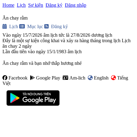
Home
Lịch
Sự kiện
Đăng ký
Đăng nhập
Ăn chay rằm
Lịch
Mục lục
Đăng ký
Vào ngày 15/7/2026 âm lịch tức là 27/8/2026 dương lịch
Đây là một sự kiện công khai và xảy ra hàng tháng trong lịch Lịch
ăn chay 2 ngày
Lần đầu tiên vào ngày 15/1/1983 âm lịch
Ăn chay rằm và bạn nhớ thắp hương nhé
Facebook
Google Play
Am-lich
English
Tiếng
Việt