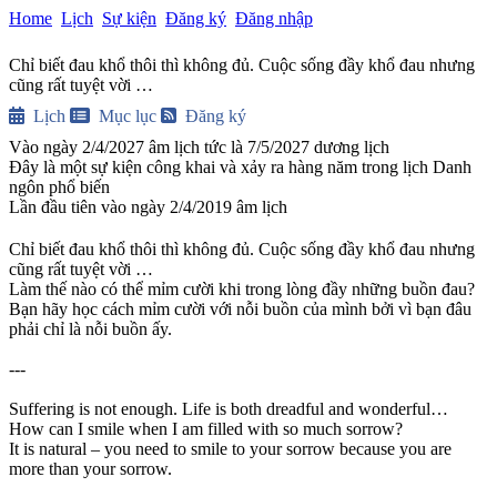
Home
Lịch
Sự kiện
Đăng ký
Đăng nhập
Chỉ biết đau khổ thôi thì không đủ. Cuộc sống đầy khổ đau nhưng
cũng rất tuyệt vời …
Lịch
Mục lục
Đăng ký
Vào ngày 2/4/2027 âm lịch tức là 7/5/2027 dương lịch
Đây là một sự kiện công khai và xảy ra hàng năm trong lịch Danh
ngôn phổ biến
Lần đầu tiên vào ngày 2/4/2019 âm lịch
Chỉ biết đau khổ thôi thì không đủ. Cuộc sống đầy khổ đau nhưng 
cũng rất tuyệt vời …

Làm thế nào có thể mỉm cười khi trong lòng đầy những buồn đau? 
Bạn hãy học cách mỉm cười với nỗi buồn của mình bởi vì bạn đâu 
phải chỉ là nỗi buồn ấy.

---

Suffering is not enough. Life is both dreadful and wonderful…

How can I smile when I am filled with so much sorrow?

It is natural – you need to smile to your sorrow because you are 
more than your sorrow.
