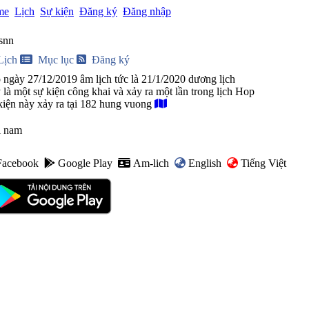
me
Lịch
Sự kiện
Đăng ký
Đăng nhập
snn
Lịch
Mục lục
Đăng ký
 ngày 27/12/2019 âm lịch tức là 21/1/2020 dương lịch
là một sự kiện công khai và xảy ra một lần trong lịch Hop
kiện này xảy ra tại 182 hung vuong
i nam
Facebook
Google Play
Am-lich
English
Tiếng Việt