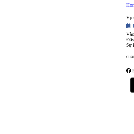
Ho
Vp 
Vào
Đây 
Sự 
cuo