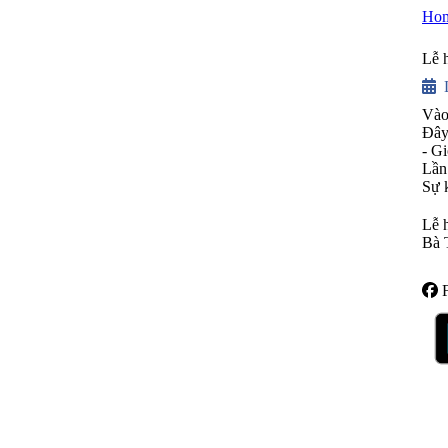
Ho
Lễ 
Vào
Đây
- Gi
Lần
Sự 
Lễ 
Bà T