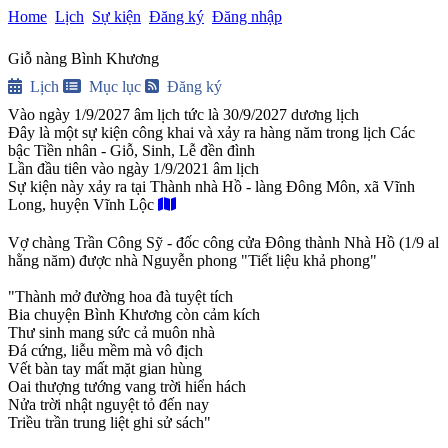
Home
Lịch
Sự kiện
Đăng ký
Đăng nhập
Giỗ nàng Bình Khương
Lịch
Mục lục
Đăng ký
Vào ngày 1/9/2027 âm lịch tức là 30/9/2027 dương lịch
Đây là một sự kiện công khai và xảy ra hàng năm trong lịch Các
bậc Tiền nhân - Giỗ, Sinh, Lễ đền đình
Lần đầu tiên vào ngày 1/9/2021 âm lịch
Sự kiện này xảy ra tại Thành nhà Hồ - làng Đông Môn, xã Vĩnh
Long, huyện Vĩnh Lộc
Vợ chàng Trần Công Sỹ - đốc công cửa Đông thành Nhà Hồ (1/9 al 
hằng năm) được nhà Nguyễn phong "Tiết liệu khả phong"

"Thành mở đường hoa đà tuyệt tích

Bia chuyện Bình Khương còn cảm kích

Thư sinh mang sức cả muôn nhà

Đá cứng, liễu mềm mà vô địch

Vết bàn tay mất mặt gian hùng

Oai thượng tướng vang trời hiển hách

Nửa trời nhật nguyệt tỏ đến nay

Triều trần trung liệt ghi sử sách"